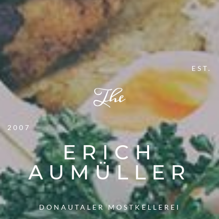
EST.
2007
ERICH
AUMÜLLER
DONAUTALER MOSTKELLEREI